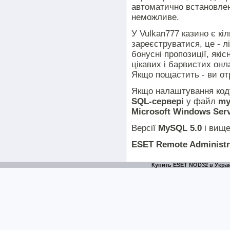
автоматично встановле
неможливе.
У
Vulkan777 казино
є кі
зареєструватися, це - лі
бонусні пропозиції, які
цікавих і барвистих онл
Якщо пощастить - ви от
Якщо налаштування коду
SQL-сервері
у файл
my
Microsoft Windows Serv
Версії
MySQL 5.0
і вищ
ESET Remote Administra
Купить ESET NOD32 в Украи