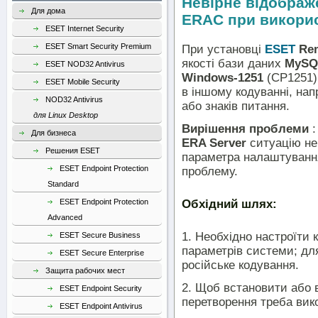
Невірне відображ
Для дома
ERAC при викорис
ESET Internet Security
ESET Smart Security Premium
При установці
ESET
Rem
якості бази даних
MySQ
ESET NOD32 Antivirus
Windows-1251
(CP1251).
ESET Mobile Security
в іншому кодуванні, нап
NOD32 Antivirus
або знаків питання.
для Linux Desktop
Вирішення проблеми
:
Для бизнеса
ERA Server
ситуацію не
Решения ESET
параметра налаштування
ESET Endpoint Protection
проблему.
Standard
Обхідний шлях:
ESET Endpoint Protection
Advanced
1. Необхідно настроїти
ESET Secure Business
параметрів системи; дл
ESET Secure Enterprise
російське кодування.
Защита рабочих мест
2. Щоб встановити або 
ESET Endpoint Security
перетворення треба вико
ESET Endpoint Antivirus