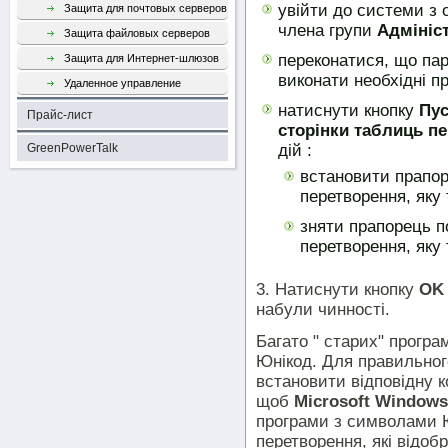
увійти до системи з 
Защита для почтовых серверов
члена групи
Адмініс
Защита файловых серверов
переконатися, що па
Защита для Интернет-шлюзов
виконати необхідні п
Удаленное управление
натиснути кнопку
Пу
Прайс-лист
сторінки таблиць п
дій :
GreenPowerTalk
встановити прапор
перетворення, яку
зняти прапорець п
перетворення, яку
3. Натиснути кнопку
OK
набули чинності.
Багато " старих" програ
Юнікод. Для правильног
встановити відповідну к
щоб
Microsoft Windows
програми з символами Ю
перетворення, які відоб