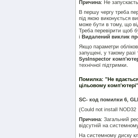
Причина
: Не запускаєт
В першу чергу треба пер
під якою виконується в
може бути в тому, що в
Треба перевірити щоб 
і
Видалений виклик пр
Якщо параметри обліков
запущені, у такому разі
SysInspector комп'юте
технічної підтримки.
Помилка: "Не вдається
цільовому комп'ютері
SC- код помилки 6, GL
(Could not install NOD32 
Причина
: Загальний р
відсутній на системном
На системному диску кл