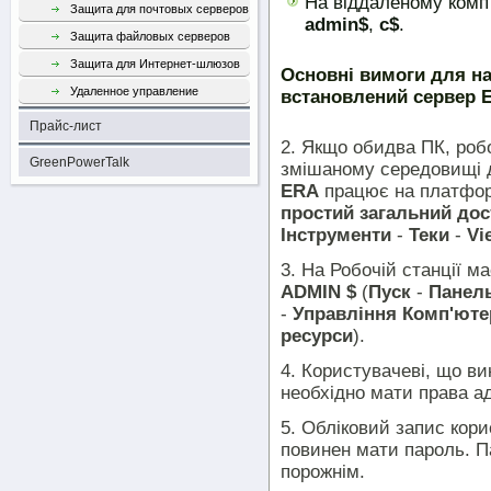
На віддаленому комп
Защита для почтовых серверов
admin$
,
c$
.
Защита файловых серверов
Защита для Интернет-шлюзов
Основні вимоги для н
Удаленное управление
встановлений сервер 
Прайс-лист
2. Якщо обидва ПК, робо
GreenPowerTalk
змішаному середовищі д
ERA
працює на платфо
простий загальний дос
Інструменти
-
Теки
-
Vi
3. На Робочій станції м
ADMIN $
(
Пуск
-
Панель
-
Управління Комп'ют
ресурси
).
4. Користувачеві, що в
необхідно мати права ад
5. Обліковий запис кор
повинен мати пароль. П
порожнім.