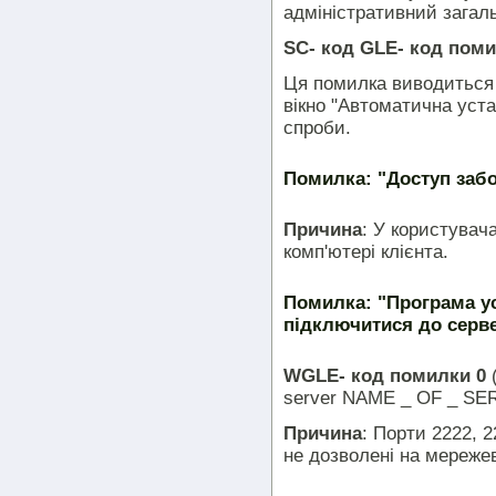
адміністративний загал
SC- код GLE- код поми
Ця помилка виводиться 
вікно "Автоматична уста
спроби.
Помилка: "Доступ забо
Причина
: У користувач
комп'ютері клієнта.
Помилка: "Програма ус
підключитися до серве
WGLE- код помилки 0
(
server NAME _ OF _ SER
Причина
: Порти 2222, 2
не дозволені на мереж