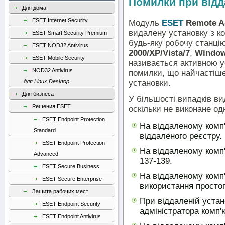
Помилки при відд
Для дома
ESET Internet Security
Модуль
ESET
Remote Ad
видалену установку з ко
ESET Smart Security Premium
будь-яку робочу станц
ESET NOD32 Antivirus
2000/XP/Vista/7
,
Window
ESET Mobile Security
називається активною у
NOD32 Antivirus
помилки, що найчастіше
установки.
для Linux Desktop
Для бизнеса
У більшості випадків ви
Решения ESET
оскільки не виконане од
ESET Endpoint Protection
На віддаленому комп
Standard
віддаленого реєстру.
ESET Endpoint Protection
На віддаленому комп'
Advanced
137-139.
ESET Secure Business
На віддаленому комп
ESET Secure Enterprise
використання простог
Защита рабочих мест
При віддаленій устан
ESET Endpoint Security
адміністратора комп'
ESET Endpoint Antivirus