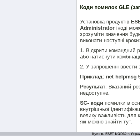
Коди помилок GLE (заг
Установка продуктів
ES
Administrator
іноді мож
зрозуміти значення буд
виконати наступні кроки
1. Відкрити командний 
або натиснути комбінац
2. У запрошенні ввести 
Приклад: net helpmsg 
Результат
: Вказаний ре
недоступне.
SC- коди
помилки в осн
внутрішньої ідентифікаці
велику важливість для 
які можно знайти тут.
Купить ESET NOD32 в Украи