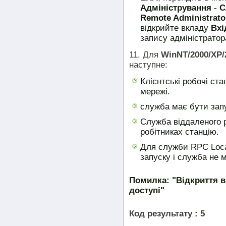
Адміністрування
-
С
Remote Administrato
відкрийте вкладу
Вхі
запису адміністратор
11. Для
WinNT/2000/XP/
наступне:
Клієнтські робочі ста
мережі.
служба має бути зап
Служба віддаленого 
робітниках станцію.
Для служби RPC Loca
запуску і служба не 
Помилка: "Відкриття в
доступі"
Код результату : 5