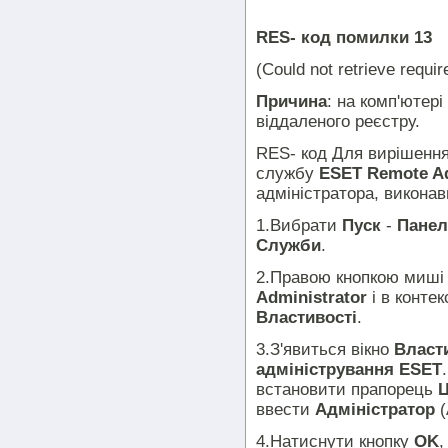
RES- код помилки 13
(Could not retrieve requi
Причина
: на комп'ютер
віддаленого реєстру.
RES- код Для вирішення
службу
ESET Remote Ad
адміністратора, виконав
1.Вибрати
Пуск
-
Панел
Служби
.
2.Правою кнопкою миші
Administrator
і в конте
Властивості
.
3.З'явиться вікно
Власт
адміністрування ESET
встановити прапорець
Ц
ввести
Адміністратор
(
4.Натиснути кнопку
OK
,