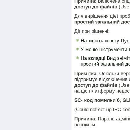
Причина
: Включена опц
доступ до файлів
(Use 
Для вирішення цієї про
простий загальний дос
Дії при рішенні:
Натисніть кнопку Пуск
У меню Інструменти в
На вкладці Вид знімі
простий загальний д
Примітка
: Оскільки вер
підтримує відключення 
доступ до файлів
(Use 
на цю платформу недос
SC- код помилки 6, GL
(Could not set up IPC con
Причина
: Пароль адмін
порожнім.