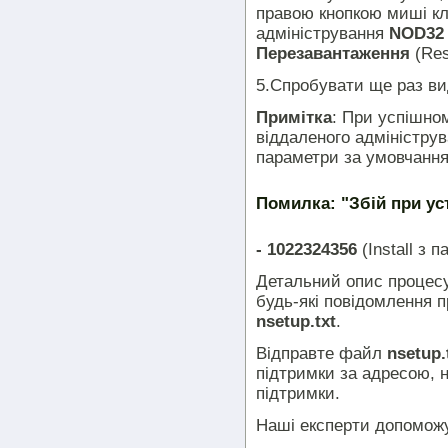
правою кнопкою миші кл
адміністрування
NOD32
Перезавантаження
(Res
5.Спробувати ще раз ви
Примітка
: При успішно
віддаленого адміністру
параметри за умовчанн
Помилка: "Збій при ус
- 1022324356
(Install з 
Детальний опис процесу
будь-які повідомлення 
nsetup.txt
.
Відправте файл
nsetup.
підтримки за адресою, 
підтримки.
Наші експерти допоможу