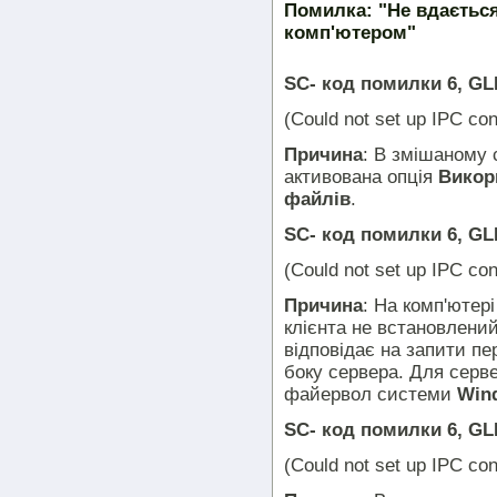
Помилка: "Не вдається
комп'ютером"
SC- код помилки 6, GL
(Could not set up IPC con
Причина
: В змішаному 
активована опція
Викор
файлів
.
SC- код помилки 6, GL
(Could not set up IPC con
Причина
: На комп'ютері
клієнта не встановлени
відповідає на запити пер
боку сервера. Для серв
файервол системи
Win
SC- код помилки 6, GL
(Could not set up IPC con