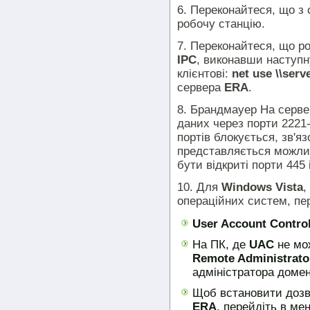
6. Переконайтеся, що з
робочу станцію.
7. Переконайтеся, що р
IPC
, виконавши наступн
клієнтові:
net use \\ser
сервера
ERA
.
8. Брандмауер На серве
даних через порти 2221-
портів блокується, зв'я
представляється можли
бути відкриті порти 445 
10. Для
Windows Vista
,
операційних систем, пер
User Account Contro
На ПК, де
UAC
не мо
Remote Administrato
адміністратора домен
Щоб встановити дозв
ERA
, перейдіть в м