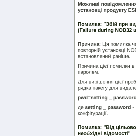
Можливі повідомлення
установці продукту E
Помилка: "Збій при ви
(Failure during NOD32 un
Причина
: Ця помилка ч
повторній установці NOD
встановлений раніше.
Причина цієї помилки в
паролем.
Для вирішення цієї про
рядка пакету для видал
pwd=setting _ passwor
де
setting _ password
- 
конфігурації.
Помилка: "Від цільово
необхідні відомості"