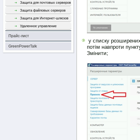
Защита для почтовых серверов
Защита файловых серверов
Защита для Интернет-шлюзов
Удаленное управление
Прайс-лист
у списку розширених
потім навпроти пункт
GreenPowerTalk
Змінити;