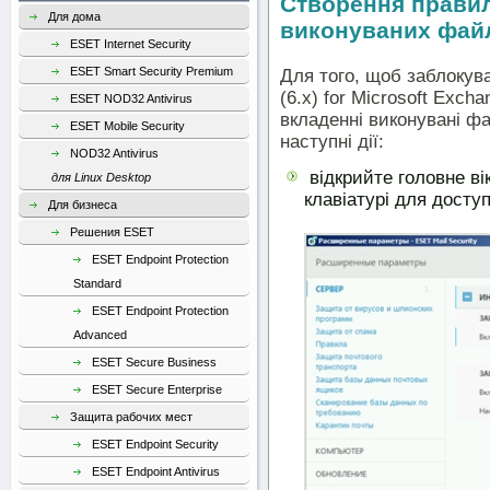
Створення правил
Для дома
виконуваних фай
ESET Internet Security
ESET Smart Security Premium
Для того, щоб заблокув
(6.x) for Microsoft Exch
ESET NOD32 Antivirus
вкладенні виконувані фа
ESET Mobile Security
наступні дії:
NOD32 Antivirus
відкрийте головне ві
для Linux Desktop
клавіатурі для досту
Для бизнеса
Решения ESET
ESET Endpoint Protection
Standard
ESET Endpoint Protection
Advanced
ESET Secure Business
ESET Secure Enterprise
Защита рабочих мест
ESET Endpoint Security
ESET Endpoint Antivirus