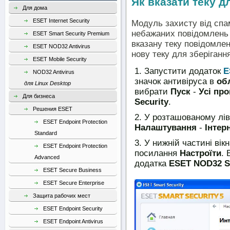
Як вказати теку д
Для дома
ESET Internet Security
Модуль захисту від спа
небажаних повідомлень 
ESET Smart Security Premium
вказану теку повідомле
ESET NOD32 Antivirus
нову теку для зберігання
ESET Mobile Security
Запустити додаток
E
NOD32 Antivirus
значок антивіруса в
об
для Linux Desktop
вибрати
Пуск
-
Усі пр
Для бизнеса
Security
.
Решения ESET
У розташованому лі
ESET Endpoint Protection
Налаштування
-
Інтер
Standard
У нижній частині вік
ESET Endpoint Protection
посилання
Настроїти
. 
Advanced
додатка
ESET NOD32 Sm
ESET Secure Business
ESET Secure Enterprise
Защита рабочих мест
ESET Endpoint Security
ESET Endpoint Antivirus