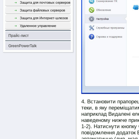
Защита для почтовых серверов
Защита файловых серверов
Защита для Интернет-шлюзов
Удаленное управление
Прайс-лист
GreenPowerTalk
Встановити прапорец
теки, в яку переміщати
наприклад Видалені ел
наведеному нижче прик
1-2). Натиснути кнопк
повідомлення додаток 
автоматично (див. мал.