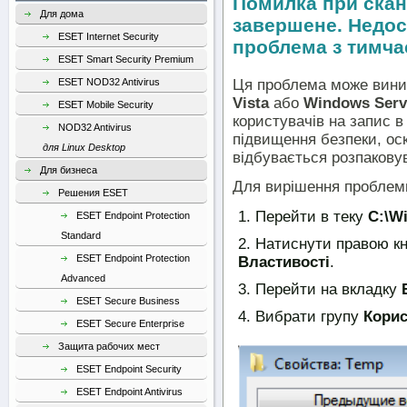
Помилка при скан
Для дома
завершене. Недос
ESET Internet Security
проблема з тимч
ESET Smart Security Premium
Ця проблема може вини
ESET NOD32 Antivirus
Vista
або
Windows Serv
ESET Mobile Security
користувачів на запис в
NOD32 Antivirus
підвищення безпеки, оск
для Linux Desktop
відбувається розпакову
Для бизнеса
Для вирішення проблеми 
Решения ESET
Перейти в теку
C:\W
ESET Endpoint Protection
Standard
Натиснути правою кн
ESET Endpoint Protection
Властивості
.
Advanced
Перейти на вкладку
ESET Secure Business
Вибрати групу
Корис
ESET Secure Enterprise
Защита рабочих мест
ESET Endpoint Security
ESET Endpoint Antivirus